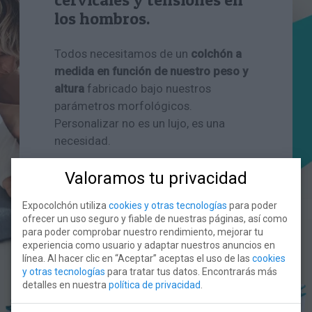
los hombros.
Todos necesitamos de un
colchón a
medida en función de nuestro peso y
altura
fabricado bajo nuestros
parámetros morfológicos.
Personalizar no es un lujo, es una
necesidad.
Valoramos tu privacidad
Configura tu colchón a medida:
SOLICITAR ESTUDIO ANATÓMICO
Expocolchón utiliza
cookies y otras tecnologías
para poder
ofrecer un uso seguro y fiable de nuestras páginas, así como
para poder comprobar nuestro rendimiento, mejorar tu
experiencia como usuario y adaptar nuestros anuncios en
línea. Al hacer clic en “Aceptar” aceptas el uso de las
cookies
y otras tecnologías
para tratar tus datos. Encontrarás más
detalles en nuestra
política de privacidad
.