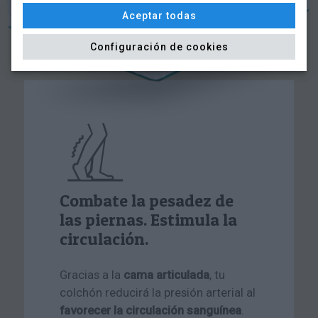
Aceptar todas
Configuración de cookies
Combate la pesadez de
las piernas. Estimula la
circulación.
Gracias a la
cama articulada
, tu
colchón reducirá la presión arterial al
favorecer la circulación sanguínea
.