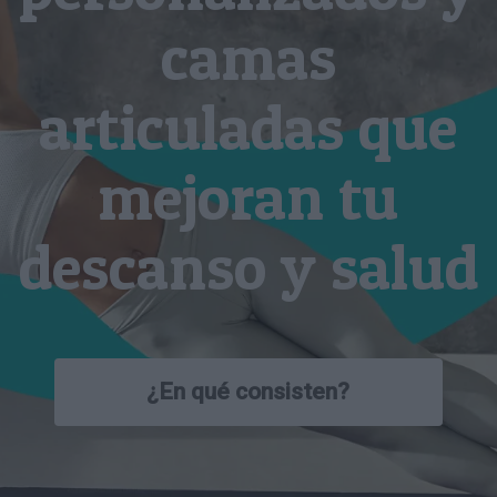
camas
articuladas que
mejoran tu
descanso y salud
¿En qué consisten?