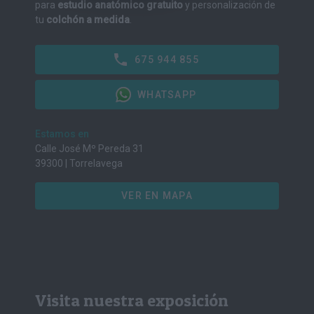
para
estudio anatómico gratuito
y personalización de
tu
colchón a medida
.
675 944 855
WHATSAPP
Estamos en
Calle José Mº Pereda 31
39300 | Torrelavega
VER EN MAPA
Visita nuestra exposición